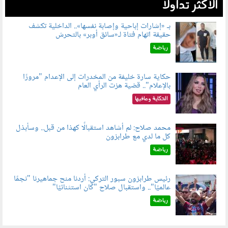
الأكثر تداولاً
بـ «إشارات إباحية وإصابة نفسها».. الداخلية تكشف
حقيقة اتهام فتاة لـ«سائق أوبر» بالتحرش
060804.jpg
رياضة
حكاية سارة خليفة من المخدرات إلى الإعدام "مرورًا
بالإعلام".. قضية هزت الرأي العام
060801.jpeg
الحكاية ومافيها
محمد صلاح: لم أشاهد استقبالًا كهذا من قبل.. وسأبذل
كل ما لدي مع طرابزون
060802.jpg
رياضة
رئيس طرابزون سبور التركي: أردنا منح جماهيرنا "نجمًا
عالميًا".. واستقبال صلاح "كان استثنائيًا"
060803.jpg
رياضة