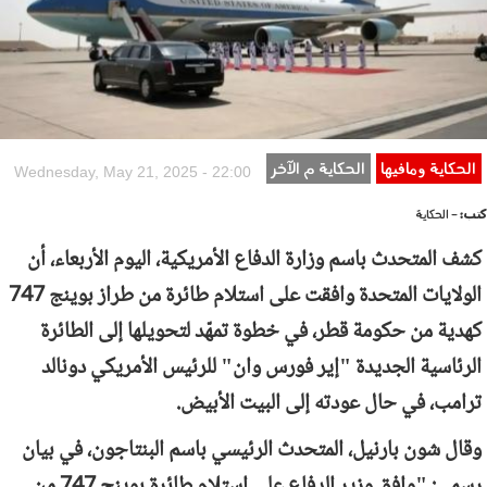
الحكاية ومافيها
الحكاية م الآخر
Wednesday, May 21, 2025 - 22:00
كتب:
- الحكاية
كشف المتحدث باسم وزارة الدفاع الأمريكية، اليوم الأربعاء، أن
الولايات المتحدة وافقت على استلام طائرة من طراز بوينج 747
كهدية من حكومة قطر، في خطوة تمهّد لتحويلها إلى الطائرة
الرئاسية الجديدة "إير فورس وان" للرئيس الأمريكي دونالد
ترامب، في حال عودته إلى البيت الأبيض.
وقال شون بارنيل، المتحدث الرئيسي باسم البنتاجون، في بيان
رسمي: "وافق وزير الدفاع على استلام طائرة بوينج 747 من