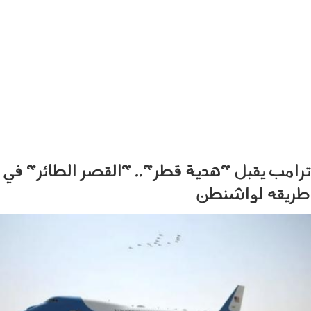
ترامب يقبل "هدية قطر".. "القصر الطائر" في
طريقه لواشنطن
2105007.jpg