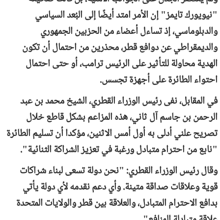
"نيويورك تايمز" إن الأمر امتد أيضًا إلى البُعد السياسي
والدبلوماسي، إذ تساءل أعضاء من الحزبين الجمهوري
والديمقراطي عن دوافع قطر، محذرين من احتمال أن تكون
الهدية محاولة للتأثير على الرئيس ترامب، أو حتى احتمال
احتواء الطائرة على أجهزة تجسس.
في المقابل، نفى رئيس الوزراء القطري، الشيخ محمد بن عبد
الرحمن بن جاسم آل ثاني، هذه المزاعم بشكل قاطع خلال
تصريح علني أدلى به أول أمس الاثنين، مؤكدا أن تسليم الطائرة
"نابع من احترام متبادل ورغبة في تعزيز الشراكة الثنائية".
وقال رئيس الوزراء القطري: "نحن دولة تسعى لبناء شراكات
قوية وعلاقات صداقة متينة. وأي دعم نقدمه لأي دولة يأتي
بدافع الاحترام المتبادل، والعلاقة بين قطر والولايات المتحدة
علاقة متبادلة المنافع".