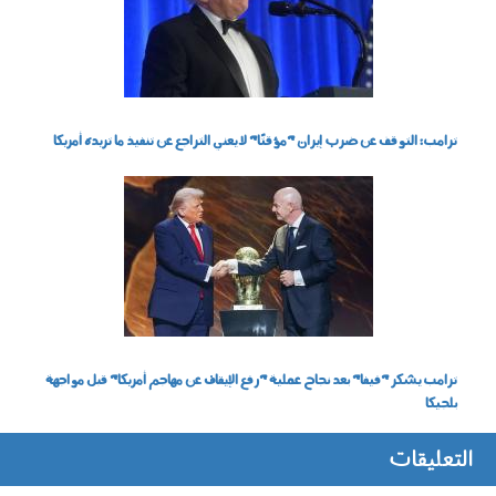
ترامب: التوقف عن ضرب إيران "مؤقتًا" لا يعني التراجع عن تنفيذ ما تريده أمريكا
060701.jpg
ترامب يشكر "فيفا" بعد نجاح عملية "رفع الإيقاف عن مهاجم أمريكا" قبل مواجهة
بلجيكا
التعليقات