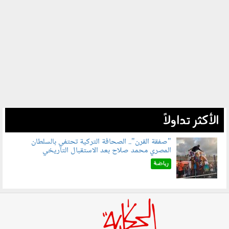
الأكثر تداولاً
"صفقة القرن".. الصحافة التركية تحتفي بالسلطان
المصري محمد صلاح بعد الاستقبال التاريخي
070801.jpg
رياضة