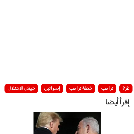
غزة
ترامب
خطة ترامب
إسرائيل
جيش الاحتلال
إقرأ أيضا
020601.jpg