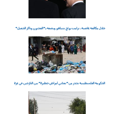
خلال مكالمة غاضبة.. ترامب يوبّخ نتنياهو ويصفه بـ"المجنون وناكر الجميل"
060501.jpg
الحكومة الفلسطينية تحذر من "تفشي أمراض خطيرة" بين النازحين في غزة
010502.jpg