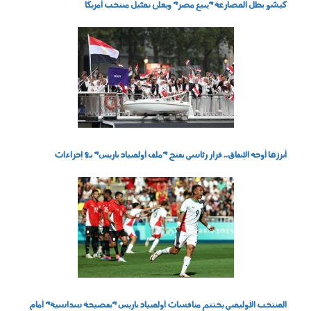
كيشو بطل المصارعة "يبيع مصر" ويعلن تمثيل منتخب أمريكا
2109_007.jpg
أبرزها أوجه الإنفاق.. قرار رئاسي بفتح "ملف أولمبياد باريس" بـ8 إجراءات
0808_006.jpg
المنتخب الأوليمبي يختتم منافسات أولمبياد باريس "بفضيحة سداسية" أمام