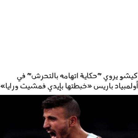
كيشو يروي "حكاية اتهامه بالتحرش" في
أولمبياد باريس «خبطتها بإيدي فمشيت ورايا»
1308_001.jpg