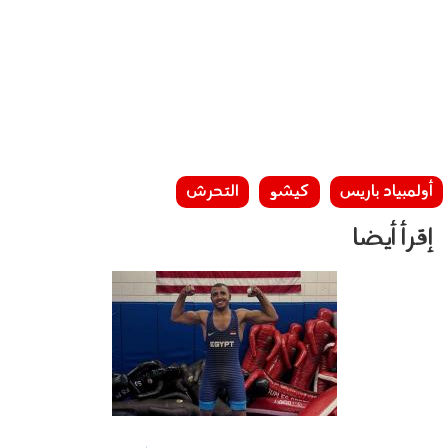
أولمبياد باريس
كيشو
التحرش
إقرأ أيضا
081001.jpg