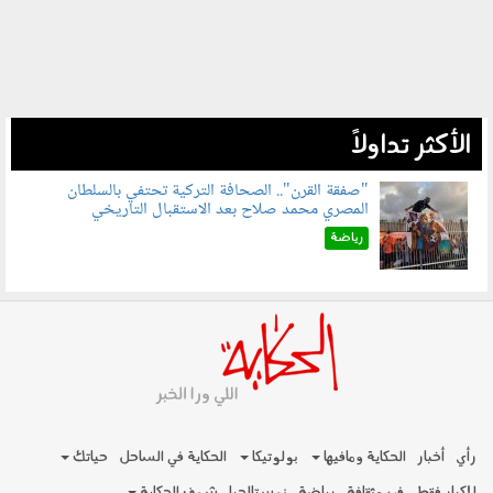
الأكثر تداولاً
"صفقة القرن".. الصحافة التركية تحتفي بالسلطان
المصري محمد صلاح بعد الاستقبال التاريخي
070801.jpg
رياضة
رأي
أخبار
الحكاية ومافيها
بولوتيكا
الحكاية في الساحل
حياتك
للكبار فقط
فن وثقافة
رياضة
نوستالجيا
شوف الحكاية