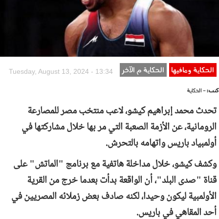
الحكاية ومافيها
الحكاية م الآخر
Tuesday, August 13, 2024 - 13:34
كتب:
- الحكاية
تحدث محمد إبراهيم كيشو، لاعب منتخب مصر للمصارعة
الرومانية، عن الأزمة الصعبة التي مر بها خلال مشاركتها في
أولمبياد باريس واتهامه بالتحرش.
وكشف كيشو، خلال مداخلة هاتفية مع برنامج "الماتش" على
قناة "صدى البلد"، أن الواقعة بدأت بعدما خرج من القرية
الأولمبية ليكون وحيدا، لكنه صادف بعض زملائه المصريين في
أحد المقاهي في باريس.