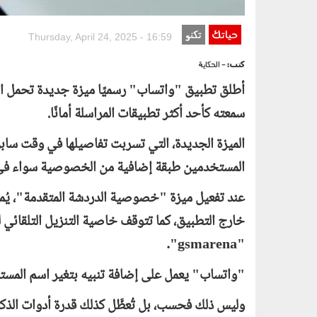
حياتك
تكنو
Thursday, April 24, 2025 - 16:59
كتب:
- الحكاية
أطلق تطبيق "واتساب" رسميًا ميزة جديدة تحمل 
سمعته كأحد أكثر تطبيقات المراسلة أمانًا.
الميزة الجديدة، التي تسربت تفاصيلها في وقت ساب
المستخدمين طبقة إضافية من الخصوصية سواء في ا
عند تفعيل ميزة "خصوصية الدردشة المتقدمة"، يُم
خارج التطبيق، كما تتوقف خاصية التنزيل التلقائي
".
gsmarena
"
"واتساب" يعمل على إضافة تنبيه بتغير اسم المست
وليس ذلك فحسب، بل تُعطَّل كذلك قدرة أدوات الذك