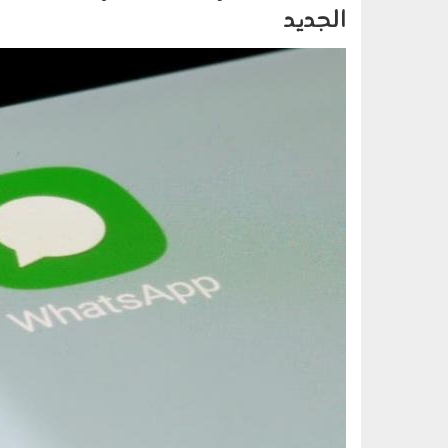
الجديد
2404005.jpg