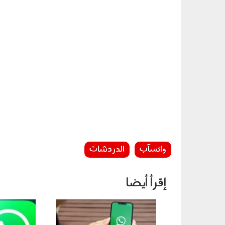
واتسآب
الدردشات
إقرأ أيضا
0805004.jpg
081203.jpg