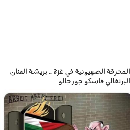
المحرقة الصهيونية في غزة .. بريشة الفنان
البرتغالي فاسكو جورجالو
01d1850e-6386-4fcc-99ff-
0f1e6b13bc22.jpg