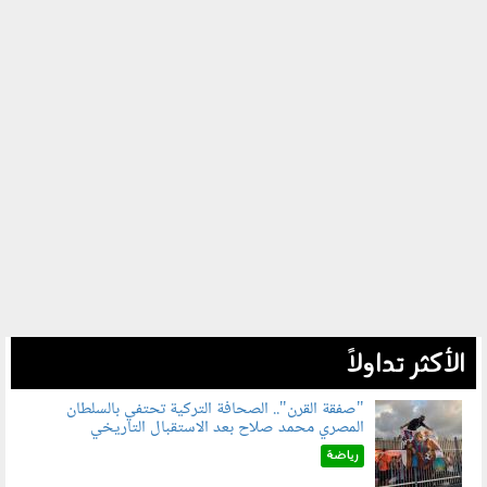
الأكثر تداولاً
"صفقة القرن".. الصحافة التركية تحتفي بالسلطان
المصري محمد صلاح بعد الاستقبال التاريخي
070801.jpg
رياضة