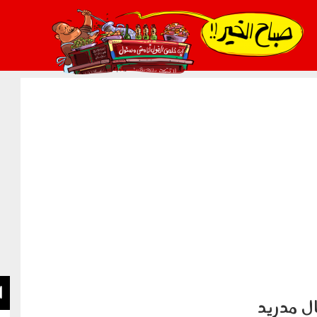
021_2.png
ا
ل مدريد