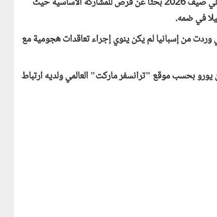
وارتبط اسم مرموش بالخروج من مانشستر سيتي في صيف 2026 بحثاً عن فرص للمشاركة الأساسية حيث
يلا في ضمه.
تي وردت من إسبانيا لم يكن ينوي إجراء تعاقدات هجومية مع
قيمة السوقية لعمر مرموش تبلغ 50 مليون يورو بحسب موقع "ترانسفر ماركت" العالمي ولديه ارتباط