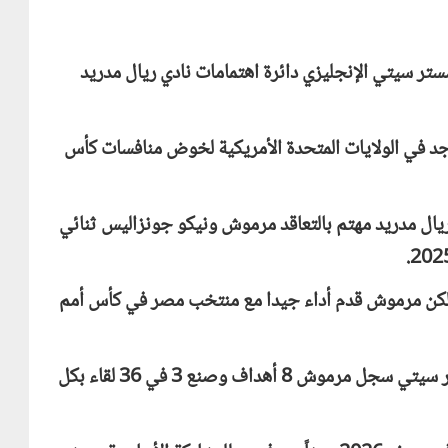
 سيتي الإنجليزي دائرة اهتمامات نادي ريال مدريد
د في الولايات المتحدة الأمريكية لخوض منافسات كأس
ريال مدريد مهتم بالتعاقد مرموش ونيكو جونزاليس ثنائي
غم عدم تسجيله أي هدف في كأس العالم 2026 لكن مرموش قدم أداء جيدا مع منتخب مصر في كأس أمم
وخلال الموسم المنقضي 2025-2026 مع مانشستر سيتي سجل مرموش 8 أهداف وصنع 3 في 36 لقاء بكل