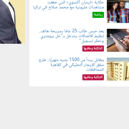
حكاية «إيشان أكسوي» التي حققت
مشاهدات مليونية مع محمد صلاح في تركيا
080802.jp
رياضة
بعد حبس طالب 25 عامًا بشريحة هاتف..
تنظيم الاتصالات يتدخل بـ"حل بيومتري
080803.jp
وحظر تسجيل"
الحكاية ومافيها
بمقابل يبدأ من 1500 جنيه شهريًا.. طرح
شقق الإيجار التمليكي في القاهرة
080801.jp
المحافظات
الحكاية ومافيها