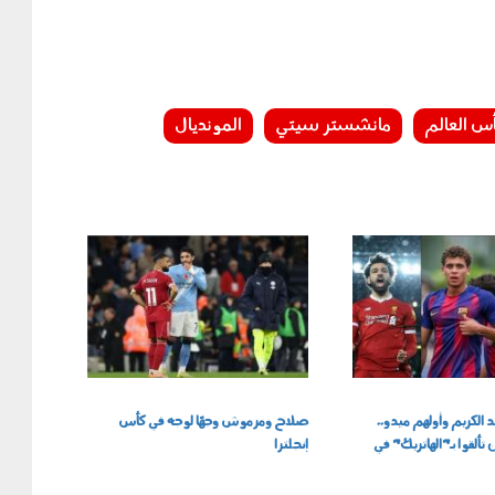
س العالم
مانشستر سيتي
المونديال
100301.jpg
 الكريم وأولهم ميدو..
صلاح ومرموش وجهًا لوجه في كأس
ألقوا بـ"الهاتريك" في
إنجلترا