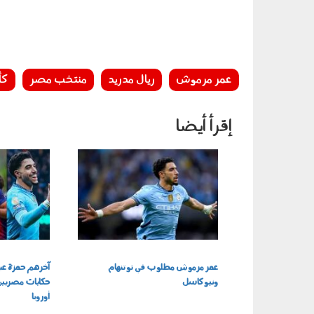
عمر مرموش
ريال مدريد
منتخب مصر
كأ
إقرأ أيضا
040502.jpg
130704.jpg
عمر مرموش مطلوب في توتنهام
آخرهم حمزة عبد
ونيوكاسل
حكايات مصريين ت
أوروبا