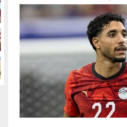
g
g
g