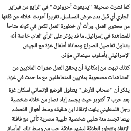
كما نشرت صحيفة "يديعوت أحرونوت" في الرابع من فبراير
الجاري أي قبل بدء عرض المسلسل، تقريراً أعربت خلاله عن قلقها
من محتوى العمل. ورأت أن خطورة العمل تكمن في كونه متاحاً
للمشاهدة في إسرائيل، ما قد يؤثر على الرأي العام، خاصة أنه
يتناول تفاصيل الصراع ومعاناة أطفال غزة مع الجيش
الإسرائيلي بأسلوب سينمائي مؤثر.
كذلك نبهت من إمكانية أن يحقق العمل عشرات الملايين من
المشاهدات مصحوبة بملايين المتعاطفين مع ما حدث في غزة.
يذكر أن "صحاب الأرض" يتناول الوضع الإنساني لسكان غزة
بعد حرب 7 أكتوبر حيث يجسد إياد نصار من خلاله شخصية
رجل فلسطيني يلهث لإنقاذ ابن شقيقه وسط أهوال القصف،
بينما تجسد منة شلبي شخصية طبيبة مصرية تأتي مع قافلة
الإنقاذ وتتطور العلاقة لتشهد علاقة حب من وسط تلك المأساة.