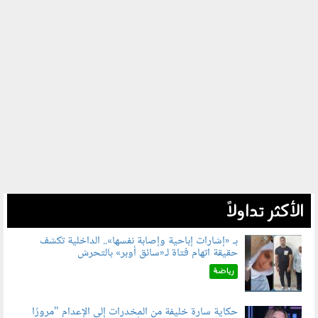
الأكثر تداولاً
بـ «إشارات إباحية وإصابة نفسها».. الداخلية تكشف
حقيقة اتهام فتاة لـ«سائق أوبر» بالتحرش
060804.jpg
رياضة
حكاية سارة خليفة من المخدرات إلى الإعدام "مرورًا