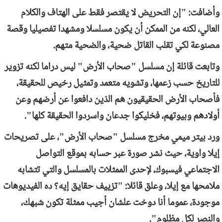
وأضافت: "إن التحريض لا يقتصر فقط على الهتاف والكلام
العالي، لكنه من الممكن أن يكون مسلسلا ومشهدا تفصيليا وقصة
مصنوعة لكي تقلب القاتل ضحية، والضحية متهم.
وتابعت قائلة إن مسلسل "صحاب الأرض" ليس دراما لكنه تزوير
للتاريخ حسب زعمها، وتشويه متعمد وتمثيل رخيص للحقيقة،
فأصحاب الأرض الحقيقيون هم الذين دافعوا عن أرضهم وعن
أولادهم وبيوتهم، فخليكوا جدعان واسردوا الحقيقة كلها".
ورد بيتر ميمي مخرج مسلسل "صحاب الأرض"، على تصريحات
إيلا واوية، حيث نشر صورة عبر حسابه بموقع التواصل
الاجتماعي فيسبوك، لإحدى الممثلات بالمسلسل والتي تتشابه
ملامحها مع إيلا، وعلق قائلا: "تزييف حقايق إيه؟ ده الفيديوهات
موجودة، عموما أنا دوخت علشان أجيب ممثلة تكون شبهك،
والنصر لكل مظلوم".