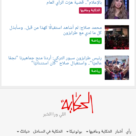
بالإعلام".. قضية هزت الرأي العام
060801.jpeg
الحكاية ومافيها
محمد صلاح: لم أشاهد استقبالًا كهذا من قبل.. وسأبذل
كل ما لدي مع طرابزون
060802.jpg
رياضة
رئيس طرابزون سبور التركي: أردنا منح جماهيرنا "نجمًا
عالميًا".. واستقبال صلاح "كان استثنائيًا"
060803.jpg
رياضة
رأي
أخبار
الحكاية ومافيها
بولوتيكا
الحكاية في الساحل
حياتك