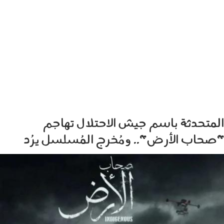
المتحدثة باسم جيش الاحتلال تهاجم
"صحاب الأرض".. ومُخرج المُسلسل يرُد
260203.jpg