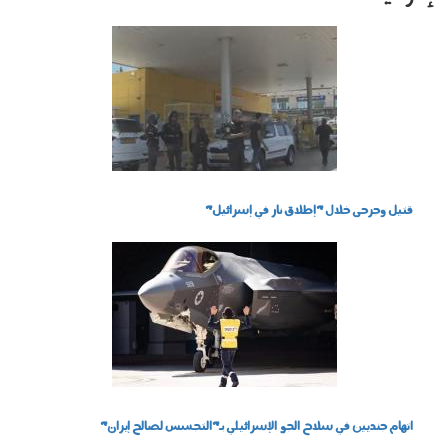
070602.jpg
قتيل وجرحى خلال "إطلاق نار في إسرائيل"
230401.jpg
اتهام جنديين في سلاح الجو الإسرائيلي بـ"التجسس لصالح إيران"