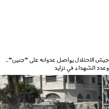
جيش الاحتلال يواصل عدوانه على "جنين"..
وعدد الشهداء في تزايد
2301_001.jpg