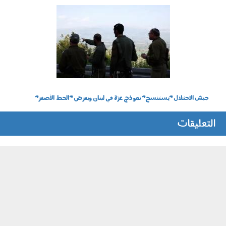
180403.jpg
جيش الاحتلال "يستنسخ" نموذج غزة في لبنان ويفرض "الخط الأصفر"
التعليقات