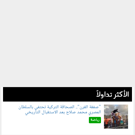
الأكثر تداولاً
"صفقة القرن".. الصحافة التركية تحتفي بالسلطان
المصري محمد صلاح بعد الاستقبال التاريخي
070801.jpg
رياضة