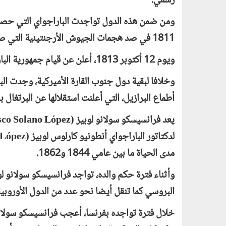
رسمي.
ومن ضمن هذه الدول تواجدت الباراجواي التي حصلت
1811 في صد هجمات الجيوش الأرجنتينية التي صنفت الباراجواي كأحد أقاليمها.
ويوم 12 أكتوبر 1813، أعلن عن قيام جمهورية الباراجواي.
وخلافا لبقية دول جنوب القارة الأميركية، وجدت ال
أطماع البرازيل، التي أعلنت استقلالها عن البرتغال ب
يعد فرانسيسكو سولانو لوبيز (
sco Solano López
لدكتاتور الباراجواي أنطونيو كارلوس لوبيز (
 López
مدى الحياة ما بين عامي 1844 و1862.
وأثناء فترة حكم والده، تواجد فرانسيسكو سولانو لو
البروسي كما تنقل أيضا نحو عدد من الدول الأوروبي
خلال فترة تواجده بفرنسا، أعجب فرانسيسكو سولانو 