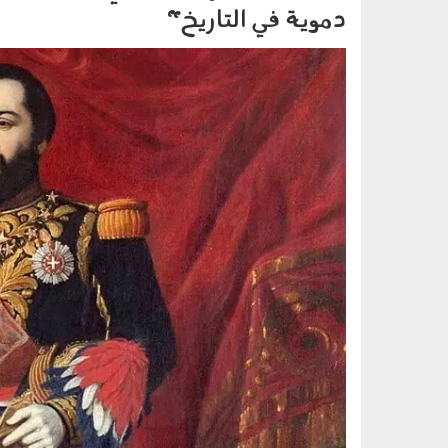
دموية في التاريخ"
pagway.png