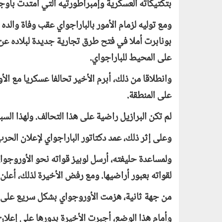
بتكتيكاته العسكرية وإمبراطورتيه التي امتدت بأوجه
بونابرت أملا في فتح طرق تجارية جديدة لبلاده 
على المحيط للباراجواي.
وانطلاقا من ذلك، أبرم الأخير تحالفا عسكريا مع الأ
على المنطقة.
لم تكن البرازيل راضية على هذا التحالف. ولهذا السبب،
وعلى إثر ذلك، عمد دكتاتور الباراجواي لإعلان الحرب
ولمساعدة حليفته، أرسل لوبيز قواته نحو الأوروجوا
لقواته بعبور أراضيها. ومع رفض الأخيرة لذلك، أعلن
من جهة ثانية، هزمت الأوروجواي بشكل سريع على يد
وأمام هذا الوضع، أجبرت الأخيرة بدورها على إعلان 