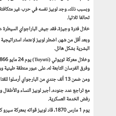
وبسبب ذلك، وجد لوبيز نفسه في حرب غير متكافئة ض
تحالفا ثلاثيا.
خلال فترة وجيزة، فقد جيش الباراجواي السيطرة على
وبعد أقل من شهر، اضطر لوبيز لإعتماد استراتيجية د
البشرية بشكل هائل.
وخلال معركة تويوتي (
Tuyutí
وفرق الفرسان التابعة له، على عبور منطقة طينية و
ومن ضمن 13 ألف جندي من البارجواي أرسلوا للقتال بهذه المعركة، قتل 6 آلاف وأصيب 7 آلاف آخرين.
مع تراجع عدد جنوده، أجبر لوبيز النساء والأطفال 
رفض الخدمة العسكرية.
يوم 1 مارس 1870، قاد لوبيز قواته بمعركة سيرو كورا (