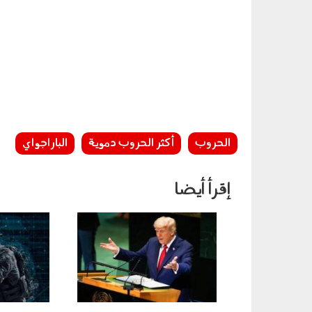
الحروب
أكثر الحروب دموية
الباراجواي
إقرأ أيضا
2905007.jpg
230901.jpg