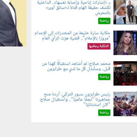
بـ «إشارات إباحية وإصابة نفسها».. الداخلية
تكشف حقيقة اتهام فتاة لـ«سائق أوبر»
060804.jp
بالتحرش
رياضة
حكاية سارة خليفة من المخدرات إلى الإعدام
"مرورًا بالإعلام".. قضية هزت الرأي العام
060801.jpe
الحكاية ومافيها
محمد صلاح: لم أشاهد استقبالًا كهذا من
قبل.. وسأبذل كل ما لدي مع طرابزون
060802.jp
رياضة
رئيس طرابزون سبور التركي: أردنا منح
جماهيرنا "نجمًا عالميًا".. واستقبال صلاح
060803.jp
"كان استثنائيًا"
رياضة