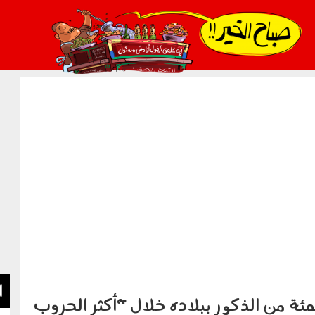
021_2.png
ا
 دكتاتور تسبب في قتل 90 بالمئة من الذكور ببلاده خلال "أكثر الحروب