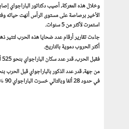
وخلال هذه المعركة، أصيب دكتاتور الباراجواي إصاب
الأخير برصاصة على مستوى الرأس أنهت حياته وفت
استمرت لأكثر من 5 سنوات.
جاءت تقارير أرقام عدد ضحايا هذه الحرب لتثير ذه
أكثر الحروب دموية بالتاريخ.
فقبل الحرب، قدر عدد سكان الباراجواي بنحو 525 ألف نسمة. وبعد الحرب، انخفض العدد لأقل من 163 ألفا.
في حدود 28 ألفا وبالتالي خسرت الباراجواي 90 % من عدد الذكور بها بهذه الحرب.