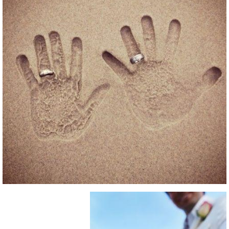
224cfb913d79174064fa92cbc6.jpg