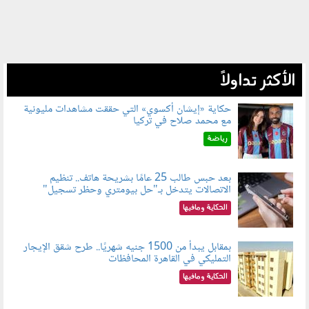
الأكثر تداولاً
حكاية «إيشان أكسوي» التي حققت مشاهدات مليونية
مع محمد صلاح في تركيا
080802.jpg
رياضة
بعد حبس طالب 25 عامًا بشريحة هاتف.. تنظيم
الاتصالات يتدخل بـ"حل بيومتري وحظر تسجيل"
080803.jpg
الحكاية ومافيها
بمقابل يبدأ من 1500 جنيه شهريًا.. طرح شقق الإيجار
التمليكي في القاهرة المحافظات
080801.jpg
الحكاية ومافيها