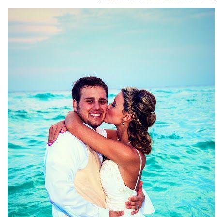
3e498e033201092eb4979d032.jpg