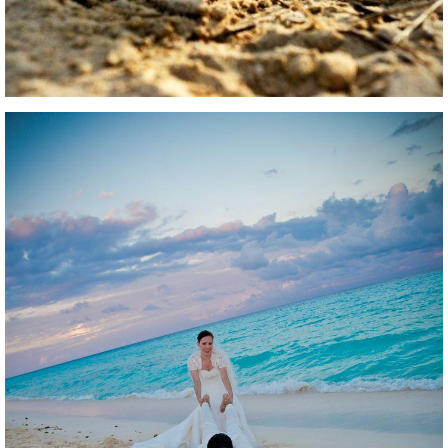
8e73c9b7e93fc1f9e99f5d2a703.jpg