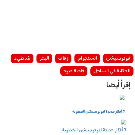
فوتوسيشن
انستجرام
زفاف
البحر
شاطيء
الحكاية في الساحل
فادية عبود
إقرأ أيضا
valentines-day-styled-engagement012.jpg
7 أفكار جديدة لفوتوسيشن الخطوبة
valentines-day-styled-
7 أفكار جديدة لفوتوسيشن الخطوبة