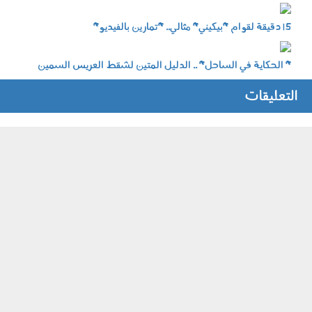
engagement012.jpg
15-minute-intense-sexy-bikini-
15 دقيقة لقوام "بيكيني" مثالي.. "تمارين بالفيديو"
ab2.jpg
fbb8e73c9b7e93fc1f9e99f5d2a703.jpg
" الحكاية في الساحل" .. الدليل المتين لشقط العريس السمين
التعليقات