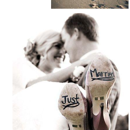
047f42d709c5dfc5667af5b337.jpg