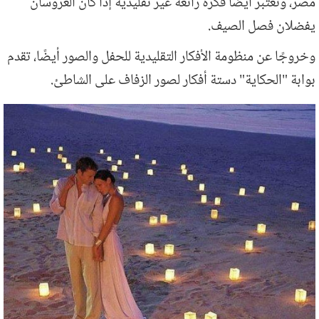
مصر، وتعتبر أيضًا فكرة رائعة غير تقليدية إذا كان العروسان
يفضلان فصل الصيف.
وخروجًا عن منظومة الأفكار التقليدية للحفل والصور أيضًا، تقدم
بوابة "الحكاية" دستة أفكار لصور الزفاف على الشاطئ.
lights-500.jpg