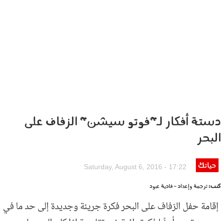
دستة أفكار لـ"فوتو سيشن" الزفاف على
البحر
حياتك
adc139c9aefd81af46040adce325340d.jpg
Saturday, August 6, 2016 - 17:22
كتب:
ترجمة وإعداد - فادية عبود
إقامة حفل الزفاف على البحر فكرة جريئة وجديدة إلى حد ما في