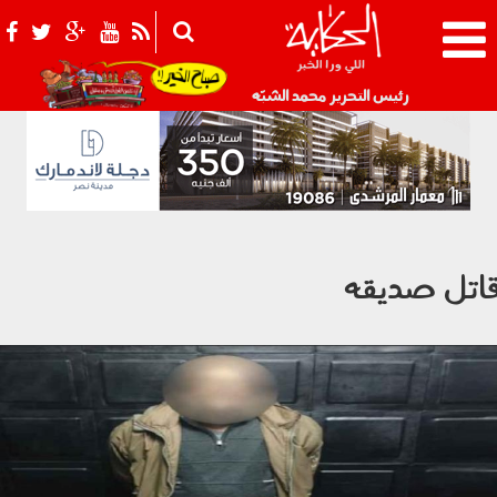
021_2.png
رئيس التحرير محمد الشبّه
اتل صديقه