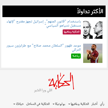
الأكثر تداولاً
باستخدام "قانون المتهم".. إسرائيل تجهز مقترح "لإنهاء
مستقبل نتنياهو السياسي"
090801.jpg
الحكاية ومافيها
موعد ظهور "السلطان محمد صلاح" مع طرابزون سبور
التركي
090802.jpg
رياضة
رأي
أخبار
الحكاية ومافيها
بولوتيكا
الحكاية في الساحل
حياتك