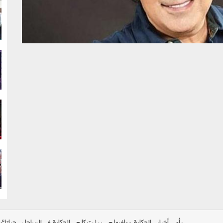
g
g
g
g
رأي
أخبار
الحكاية ومافيها
بولوتيكا
الحكاية في الساحل
حياتك