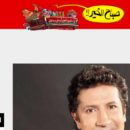
021_2.png
ا