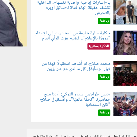
بـ «إشارات إباحية وإصابة نفسها».. الداخلية
تكشف حقيقة اتهام فتاة لـ«سائق أوبر»
060804.jp
بالتحرش
رياضة
حكاية سارة خليفة من المخدرات إلى الإعدام
"مرورًا بالإعلام".. قضية هزت الرأي العام
060801.jpe
الحكاية ومافيها
محمد صلاح: لم أشاهد استقبالًا كهذا من
قبل.. وسأبذل كل ما لدي مع طرابزون
060802.jp
رياضة
رئيس طرابزون سبور التركي: أردنا منح
جماهيرنا "نجمًا عالميًا".. واستقبال صلاح
060803.jp
"كان استثنائيًا"
رياضة
للكبار فقط
فن وثقافة
رياضة
نوستالجيا
شوف الحكاية