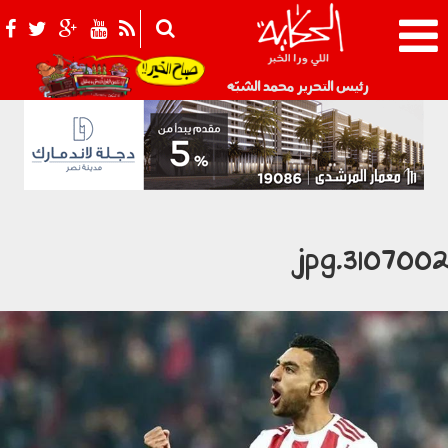
021_2.png
رئيس التحرير محمد الشبّه
3107002.jp