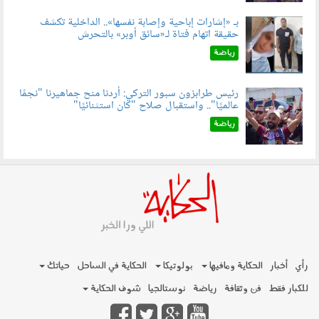
بـ «إشارات إباحية وإصابة نفسها».. الداخلية تكشف
حقيقة اتهام فتاة لـ«سائق أوبر» بالتحرش
060804.jpg
رياضة
رئيس طرابزون سبور التركي: أردنا منح جماهيرنا "نجمًا
عالميًا".. واستقبال صلاح "كان استثنائيًا"
060803.jpg
رياضة
رأي
أخبار
الحكاية ومافيها
بولوتيكا
الحكاية في الساحل
حياتك
للكبار فقط
فن وثقافة
رياضة
نوستالجيا
شوف الحكاية