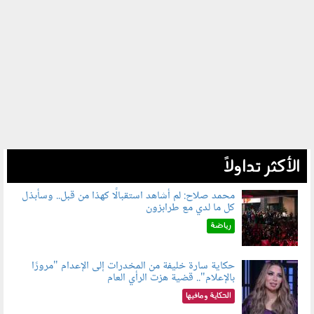
الأكثر تداولاً
محمد صلاح: لم أشاهد استقبالًا كهذا من قبل.. وسأبذل
كل ما لدي مع طرابزون
060802.jpg
رياضة
حكاية سارة خليفة من المخدرات إلى الإعدام "مرورًا
بالإعلام".. قضية هزت الرأي العام
060801.jpeg
الحكاية ومافيها