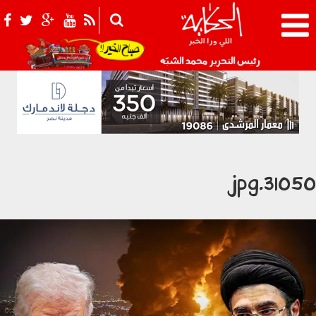
021_2.png
رئيس التحرير محمد الشبّه
310501.jp