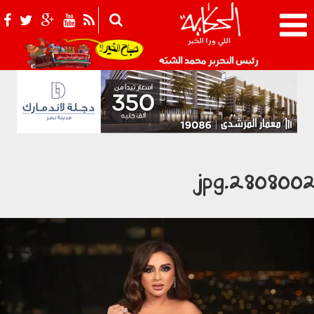
021_2.png
رئيس التحرير محمد الشبّه
2808002.jp