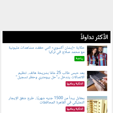
الأكثر تداولاً
حكاية «إيشان أكسوي» التي حققت مشاهدات مليونية
مع محمد صلاح في تركيا
080802.jpg
رياضة
بعد حبس طالب 25 عامًا بشريحة هاتف.. تنظيم
الاتصالات يتدخل بـ"حل بيومتري وحظر تسجيل"
080803.jpg
الحكاية ومافيها
بمقابل يبدأ من 1500 جنيه شهريًا.. طرح شقق الإيجار
التمليكي في القاهرة المحافظات
080801.jpg
الحكاية ومافيها