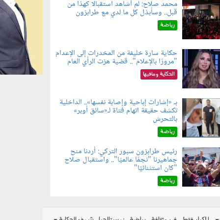
محمد صلاح: لم أشاهد استقبالًا كهذا من
قبل.. وسأبذل كل ما لدي مع طرابزون
060802.jp
رياضة
حكاية سارة خليفة من المخدرات إلى الإعدام
"مرورًا بالإعلام".. قضية هزت الرأي العام
060801.jpe
الحكاية ومافيها
بـ «إشارات إباحية وإصابة نفسها».. الداخلية
تكشف حقيقة اتهام فتاة لـ«سائق أوبر»
060804.jp
بالتحرش
رياضة
رئيس طرابزون سبور التركي: أردنا منح
جماهيرنا "نجمًا عالميًا".. واستقبال صلاح
060803.jp
"كان استثنائيًا"
رياضة
للكبار فقط
فن وثقافة
رياضة
نوستالجيا
شوف الحكاية