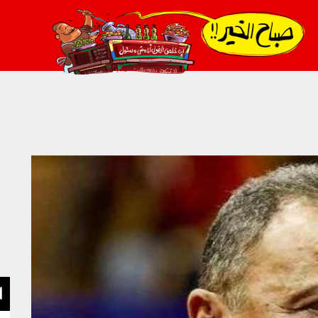
021_2.png
ا