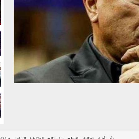
g
g
g
g
رأي
أخبار
الحكاية ومافيها
بولوتيكا
الحكاية في الساحل
حياتك