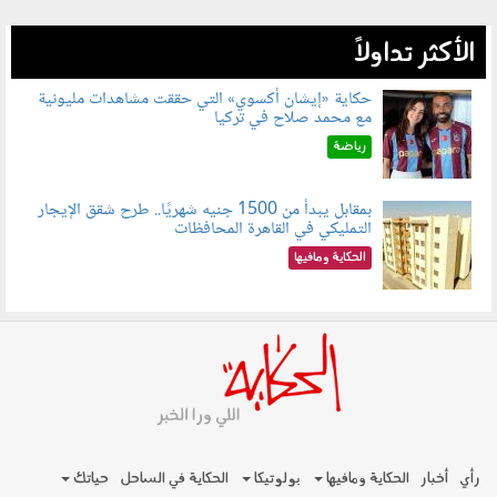
الأكثر تداولاً
حكاية «إيشان أكسوي» التي حققت مشاهدات مليونية
مع محمد صلاح في تركيا
080802.jpg
رياضة
بمقابل يبدأ من 1500 جنيه شهريًا.. طرح شقق الإيجار
التمليكي في القاهرة المحافظات
080801.jpg
الحكاية ومافيها
رأي
أخبار
الحكاية ومافيها
بولوتيكا
الحكاية في الساحل
حياتك