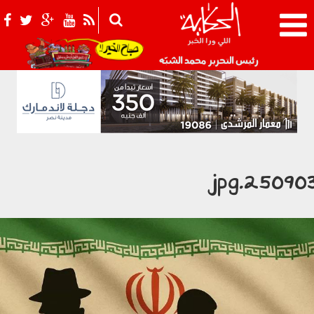
021_2.png
رئيس التحرير محمد الشبّه
250903.jp