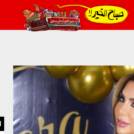
021_2.png
ا