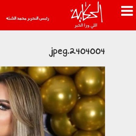
رئيس التحرير محمد الشبّه
2404004.jpeg