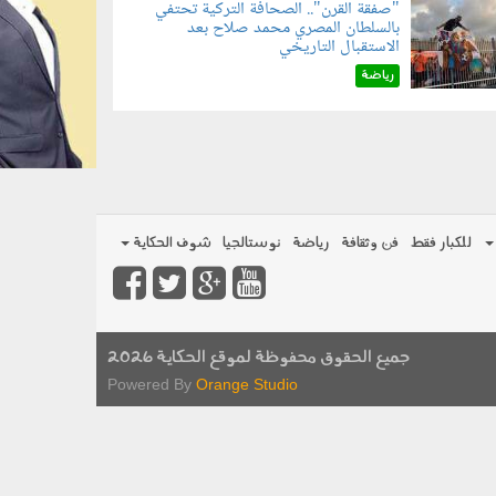
"صفقة القرن".. الصحافة التركية تحتفي
بالسلطان المصري محمد صلاح بعد
070801.jp
الاستقبال التاريخي
رياضة
للكبار فقط
فن وثقافة
رياضة
نوستالجيا
شوف الحكاية
جميع الحقوق محفوظة لموقع الحكاية 2026
Powered By
Orange Studio