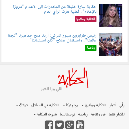
حكاية سارة خليفة من المخدرات إلى الإعدام "مرورًا
بالإعلام".. قضية هزت الرأي العام
060801.jpeg
الحكاية ومافيها
رئيس طرابزون سبور التركي: أردنا منح جماهيرنا "نجمًا
عالميًا".. واستقبال صلاح "كان استثنائيًا"
060803.jpg
رياضة
رأي
أخبار
الحكاية ومافيها
بولوتيكا
الحكاية في الساحل
حياتك
للكبار فقط
فن وثقافة
رياضة
نوستالجيا
شوف الحكاية