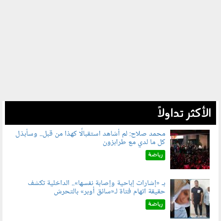
الأكثر تداولاً
محمد صلاح: لم أشاهد استقبالًا كهذا من قبل.. وسأبذل
كل ما لدي مع طرابزون
060802.jpg
رياضة
بـ «إشارات إباحية وإصابة نفسها».. الداخلية تكشف
حقيقة اتهام فتاة لـ«سائق أوبر» بالتحرش
060804.jpg
رياضة