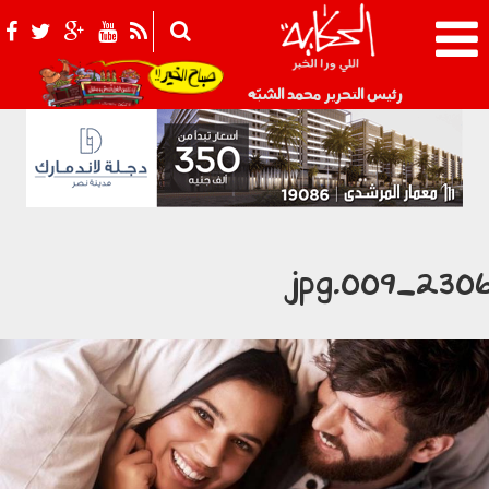
021_2.png
رئيس التحرير محمد الشبّه
2306_009.jp