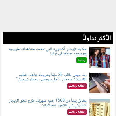
الأكثر تداولاً
حكاية «إيشان أكسوي» التي حققت مشاهدات مليونية
مع محمد صلاح في تركيا
080802.jpg
رياضة
بعد حبس طالب 25 عامًا بشريحة هاتف.. تنظيم
الاتصالات يتدخل بـ"حل بيومتري وحظر تسجيل"
080803.jpg
الحكاية ومافيها
بمقابل يبدأ من 1500 جنيه شهريًا.. طرح شقق الإيجار
التمليكي في القاهرة المحافظات
080801.jpg
الحكاية ومافيها