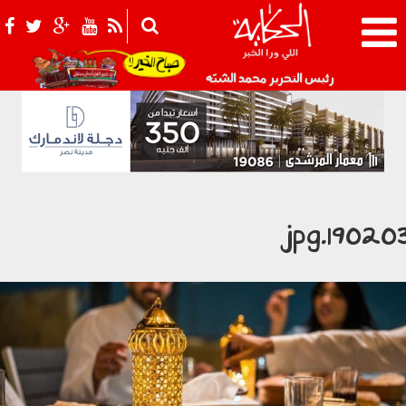
021_2.png
رئيس التحرير محمد الشبّه
190203.jp