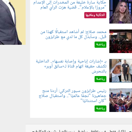
حكاية سارة خليفة من المخدرات إلى الإعدام
"مرورًا بالإعلام".. قضية هزت الرأي العام
060801.jpe
الحكاية ومافيها
محمد صلاح: لم أشاهد استقبالًا كهذا من
قبل.. وسأبذل كل ما لدي مع طرابزون
060802.jp
رياضة
بـ «إشارات إباحية وإصابة نفسها».. الداخلية
تكشف حقيقة اتهام فتاة لـ«سائق أوبر»
060804.jp
بالتحرش
رياضة
رئيس طرابزون سبور التركي: أردنا منح
جماهيرنا "نجمًا عالميًا".. واستقبال صلاح
060803.jp
"كان استثنائيًا"
رياضة
للكبار فقط
فن وثقافة
رياضة
نوستالجيا
شوف الحكاية