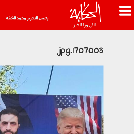
رئيس التحرير محمد الشبّه
1707003.jpg