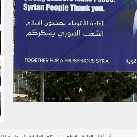
g
g
g
g
رأي
أخبار
الحكاية ومافيها
بولوتيكا
الحكاية في الساحل
حياتك