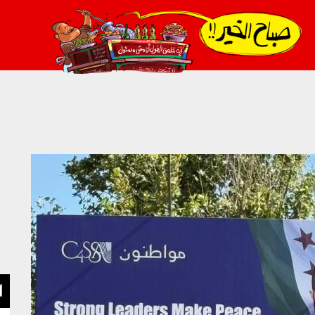
021_2.png
ا