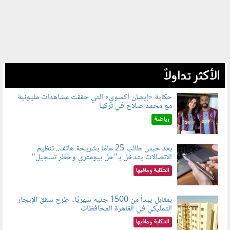
الأكثر تداولاً
حكاية «إيشان أكسوي» التي حققت مشاهدات مليونية
مع محمد صلاح في تركيا
080802.jpg
رياضة
بعد حبس طالب 25 عامًا بشريحة هاتف.. تنظيم
الاتصالات يتدخل بـ"حل بيومتري وحظر تسجيل"
080803.jpg
الحكاية ومافيها
بمقابل يبدأ من 1500 جنيه شهريًا.. طرح شقق الإيجار
التمليكي في القاهرة المحافظات
080801.jpg
الحكاية ومافيها