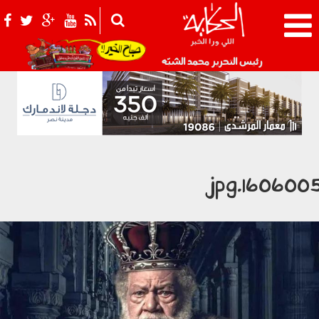
021_2.png
رئيس التحرير محمد الشبّه
1606005.jp