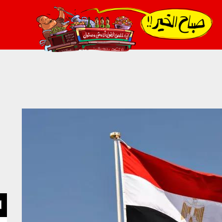
021_2.png
ا