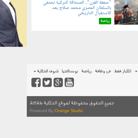
"صفقة القرن".. الصحافة التركية تحتفي
بالسلطان المصري محمد صلاح بعد
070801.jp
الاستقبال التاريخي
رياضة
للكبار فقط
فن وثقافة
رياضة
نوستالجيا
شوف الحكاية
جميع الحقوق محفوظة لموقع الحكاية 2026
Powered By
Orange Studio