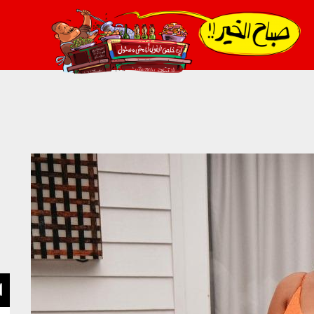
021_2.png
ا