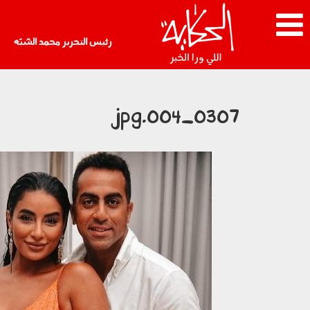
رئيس التحرير محمد الشبّه
0307_004.jpg