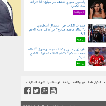
ياسمين صبري تكشف سر غيابها: أنا «براند
ضد الكسر»
050802.jp
فن وثقافة
عشرات الآلاف في استقبال أسطوري
لـ"الملك محمد صلاح" في تركيا وسر الرقم
050803.jp
61
رياضة
طرابزون سبور يكشف موعد وصول "الملك
محمد صلاح" لإتمام انتقاله لصفوف النادي
050801.jp
التركي
رياضة
للكبار فقط
فن وثقافة
رياضة
نوستالجيا
شوف الحكاية