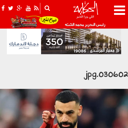
021_2.png
رئيس التحرير محمد الشبّه
030602.jp