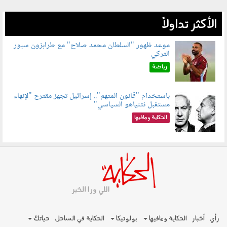
الأكثر تداولاً
موعد ظهور "السلطان محمد صلاح" مع طرابزون سبور
التركي
090802.jpg
رياضة
باستخدام "قانون المتهم".. إسرائيل تجهز مقترح "لإنهاء
مستقبل نتنياهو السياسي"
090801.jpg
الحكاية ومافيها
رأي
أخبار
الحكاية ومافيها
بولوتيكا
الحكاية في الساحل
حياتك