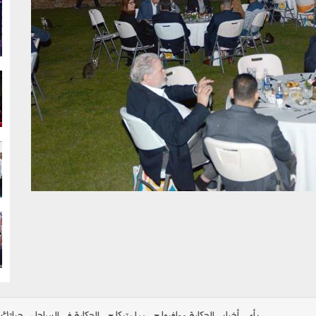
g
g
g
g
رأي
أخبار
الحكاية ومافيها
بولوتيكا
الحكاية في الساحل
حياتك