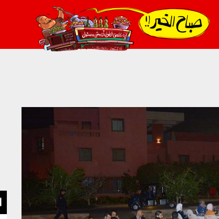
021_2.png
ا