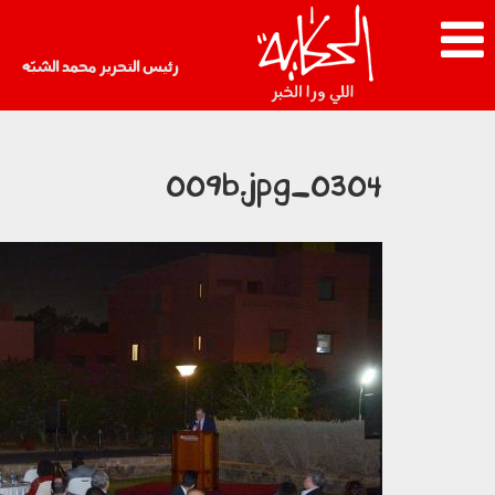
رئيس التحرير محمد الشبّه
0304_009b.jpg