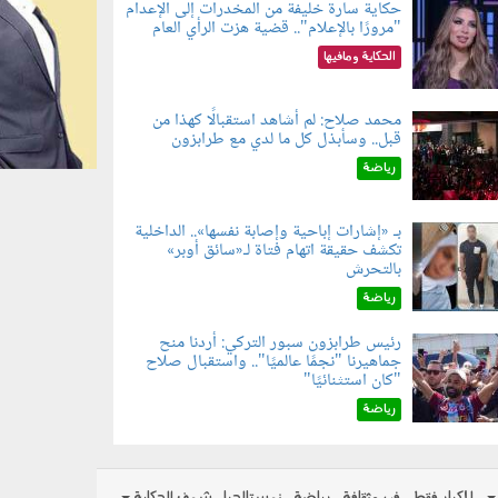
حكاية سارة خليفة من المخدرات إلى الإعدام
"مرورًا بالإعلام".. قضية هزت الرأي العام
060801.jpe
الحكاية ومافيها
محمد صلاح: لم أشاهد استقبالًا كهذا من
قبل.. وسأبذل كل ما لدي مع طرابزون
060802.jp
رياضة
بـ «إشارات إباحية وإصابة نفسها».. الداخلية
تكشف حقيقة اتهام فتاة لـ«سائق أوبر»
060804.jp
بالتحرش
رياضة
رئيس طرابزون سبور التركي: أردنا منح
جماهيرنا "نجمًا عالميًا".. واستقبال صلاح
060803.jp
"كان استثنائيًا"
رياضة
للكبار فقط
فن وثقافة
رياضة
نوستالجيا
شوف الحكاية