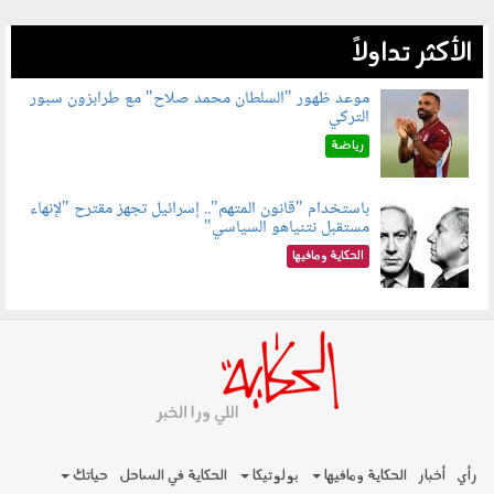
الأكثر تداولاً
موعد ظهور "السلطان محمد صلاح" مع طرابزون سبور
التركي
090802.jpg
رياضة
باستخدام "قانون المتهم".. إسرائيل تجهز مقترح "لإنهاء
مستقبل نتنياهو السياسي"
090801.jpg
الحكاية ومافيها
رأي
أخبار
الحكاية ومافيها
بولوتيكا
الحكاية في الساحل
حياتك