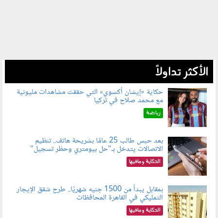
الأكثر تداولاً
حكاية «إيشان أكسوي» التي حققت مشاهدات مليونية
مع محمد صلاح في تركيا
080802.jpg
رياضة
بعد حبس طالب 25 عامًا بشريحة هاتف.. تنظيم
الاتصالات يتدخل بـ"حل بيومتري وحظر تسجيل"
080803.jpg
الحكاية ومافيها
بمقابل يبدأ من 1500 جنيه شهريًا.. طرح شقق الإيجار
التمليكي في القاهرة المحافظات
080801.jpg
الحكاية ومافيها