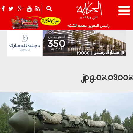
021_2.png
رئيس التحرير محمد الشبّه
0208002.jp