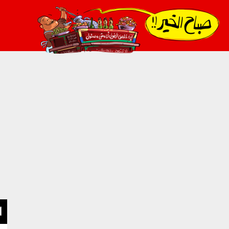
021_2.png
ا