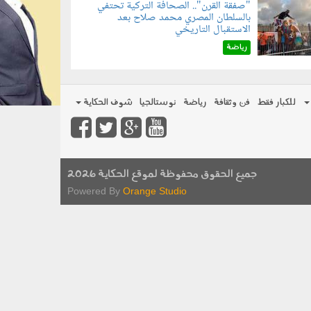
"صفقة القرن".. الصحافة التركية تحتفي
بالسلطان المصري محمد صلاح بعد
070801.jp
الاستقبال التاريخي
رياضة
للكبار فقط
فن وثقافة
رياضة
نوستالجيا
شوف الحكاية
جميع الحقوق محفوظة لموقع الحكاية 2026
Powered By
Orange Studio