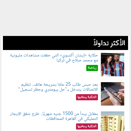
الأكثر تداولاً
حكاية «إيشان أكسوي» التي حققت مشاهدات مليونية
مع محمد صلاح في تركيا
080802.jpg
رياضة
بعد حبس طالب 25 عامًا بشريحة هاتف.. تنظيم
الاتصالات يتدخل بـ"حل بيومتري وحظر تسجيل"
080803.jpg
الحكاية ومافيها
بمقابل يبدأ من 1500 جنيه شهريًا.. طرح شقق الإيجار
التمليكي في القاهرة المحافظات
080801.jpg
الحكاية ومافيها