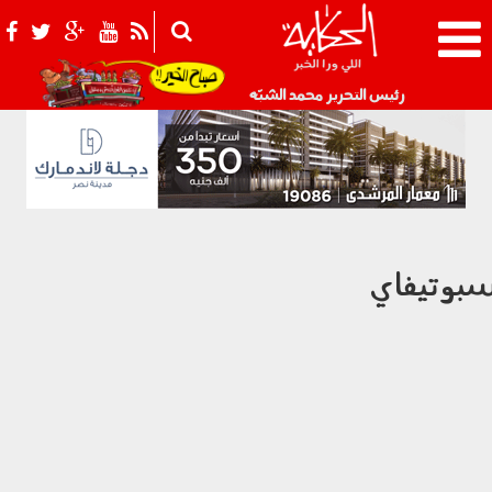
021_2.png
رئيس التحرير محمد الشبّه
بوتيفاي