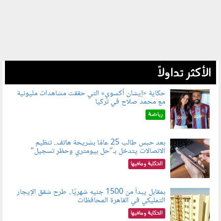
الأكثر تداولاً
حكاية «إيشان أكسوي» التي حققت مشاهدات مليونية
مع محمد صلاح في تركيا
080802.jpg
رياضة
بعد حبس طالب 25 عامًا بشريحة هاتف.. تنظيم
الاتصالات يتدخل بـ"حل بيومتري وحظر تسجيل"
080803.jpg
الحكاية ومافيها
بمقابل يبدأ من 1500 جنيه شهريًا.. طرح شقق الإيجار
التمليكي في القاهرة المحافظات
080801.jpg
الحكاية ومافيها