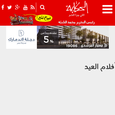
021_2.png
رئيس التحرير محمد الشبّه
فلام العيد