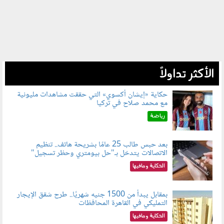
الأكثر تداولاً
حكاية «إيشان أكسوي» التي حققت مشاهدات مليونية
مع محمد صلاح في تركيا
080802.jpg
رياضة
بعد حبس طالب 25 عامًا بشريحة هاتف.. تنظيم
الاتصالات يتدخل بـ"حل بيومتري وحظر تسجيل"
080803.jpg
الحكاية ومافيها
بمقابل يبدأ من 1500 جنيه شهريًا.. طرح شقق الإيجار
التمليكي في القاهرة المحافظات
080801.jpg
الحكاية ومافيها