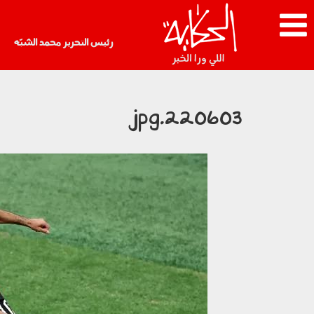
رئيس التحرير محمد الشبّه
220603.jpg