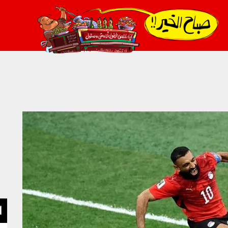
021_2.png
ا