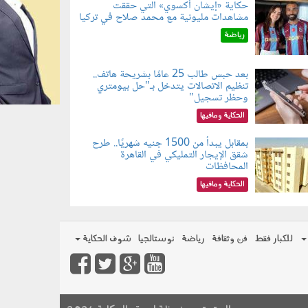
حكاية «إيشان أكسوي» التي حققت
مشاهدات مليونية مع محمد صلاح في تركيا
080802.jp
رياضة
بعد حبس طالب 25 عامًا بشريحة هاتف..
تنظيم الاتصالات يتدخل بـ"حل بيومتري
080803.jp
وحظر تسجيل"
الحكاية ومافيها
بمقابل يبدأ من 1500 جنيه شهريًا.. طرح
شقق الإيجار التمليكي في القاهرة
080801.jp
المحافظات
الحكاية ومافيها
للكبار فقط
فن وثقافة
رياضة
نوستالجيا
شوف الحكاية